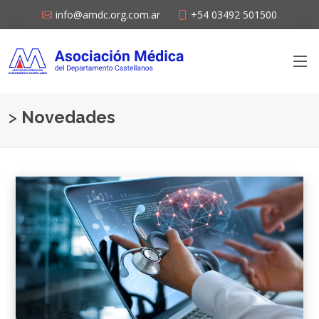
info@amdc.org.com.ar
+54 03492 501500
>
Novedades